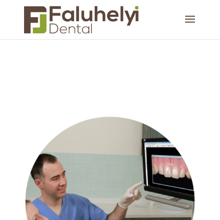
Kimagasló odafigyelés