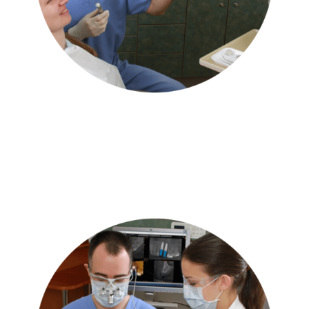
Mit jelent ez rendelőnkben?
Kimagasló precizitás