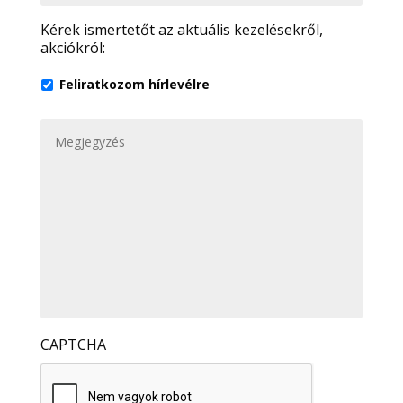
a
s
Kérek ismertetőt az aktuális kezelésekről,
i
z
akciókról:
l
á
*
m
Feliratkozom hírlevélre
*
M
e
g
j
e
g
y
z
é
s
CAPTCHA