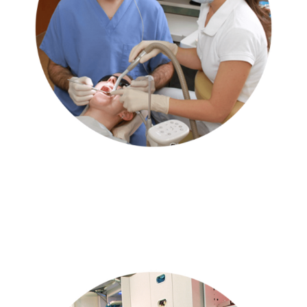
Mit jelent ez rendelőnkben?
Kimagasló higiénia