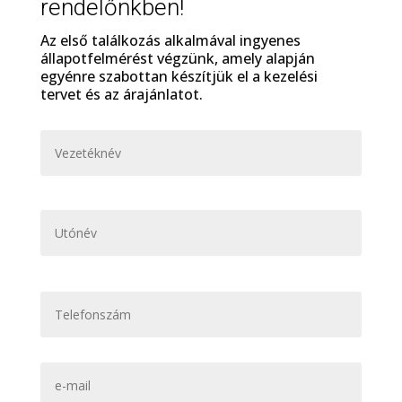
rendelőnkben!
Az első találkozás alkalmával ingyenes
állapotfelmérést végzünk, amely alapján
egyénre szabottan készítjük el a kezelési
tervet és az árajánlatot.
N
Vezet
é
v
*
Keres
T
e
l
e
e
f
-
o
m
n